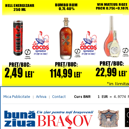
Mica Publicitate
Arhiva
Contact
|
|
Curs BNR
1 EUR
= 4.9774 
1 USD
= 4.3833 
1 GBP
= 5.8304 
1 XAU
= 464.461
1 AED
= 1.1933 
1 AUD
= 2.7957 
1 BGN
= 2.5449 