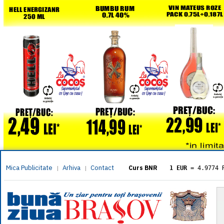
Mica Publicitate
Arhiva
Contact
|
|
Curs BNR
1 EUR
= 4.9774 
1 USD
= 4.3833 
1 GBP
= 5.8304 
1 XAU
= 464.461
1 AED
= 1.1933 
1 AUD
= 2.7957 
1 BGN
= 2.5449 