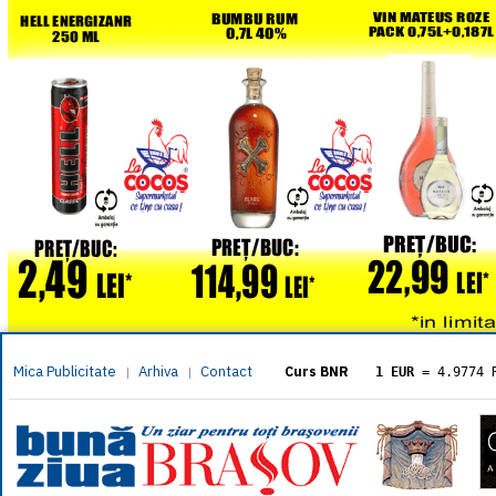
Mica Publicitate
Arhiva
Contact
|
|
Curs BNR
1 EUR
= 4.9774 
1 USD
= 4.3833 
1 GBP
= 5.8304 
1 XAU
= 464.461
1 AED
= 1.1933 
1 AUD
= 2.7957 
1 BGN
= 2.5449 