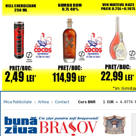
Mica Publicitate
Arhiva
Contact
|
|
Curs BNR
1 EUR
= 4.9774 
1 USD
= 4.3833 
1 GBP
= 5.8304 
1 XAU
= 464.461
1 AED
= 1.1933 
1 AUD
= 2.7957 
1 BGN
= 2.5449 