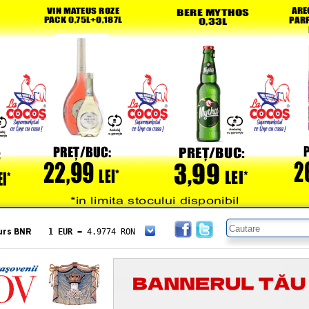
urs BNR
1 EUR
= 4.9774 RON
1 USD
= 4.3833 RON
1 GBP
= 5.8304 RON
1 XAU
= 464.4611 RON
1 AED
= 1.1933 RON
1 AUD
= 2.7957 RON
1 BGN
= 2.5449 RON