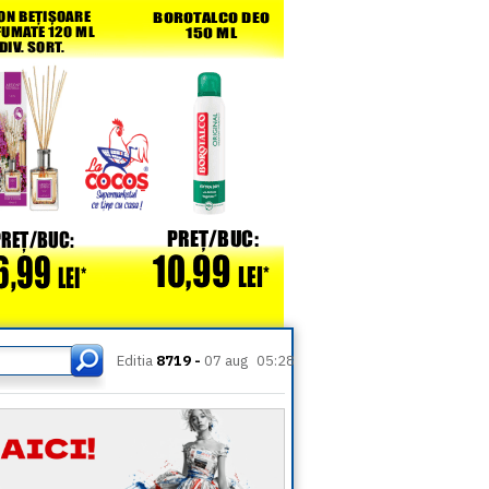
Editia
8719 -
07 aug
05:28