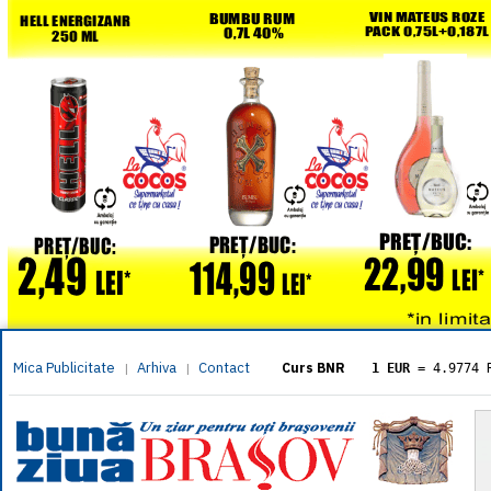
Mica Publicitate
Arhiva
Contact
|
|
Curs BNR
1 EUR
= 4.9774 
1 USD
= 4.3833 
1 GBP
= 5.8304 
1 XAU
= 464.461
1 AED
= 1.1933 
1 AUD
= 2.7957 
1 BGN
= 2.5449 