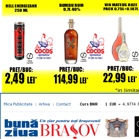
Mica Publicitate
Arhiva
Contact
|
|
Curs BNR
1 EUR
= 4.9774 
1 USD
= 4.3833 
1 GBP
= 5.8304 
1 XAU
= 464.461
1 AED
= 1.1933 
1 AUD
= 2.7957 
1 BGN
= 2.5449 