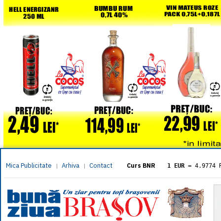
Mica Publicitate
Arhiva
Contact
|
|
Curs BNR
1 EUR
= 4.9774 
1 USD
= 4.3833 
1 GBP
= 5.8304 
1 XAU
= 464.461
1 AED
= 1.1933 
1 AUD
= 2.7957 
1 BGN
= 2.5449 