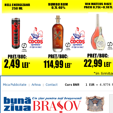
Mica Publicitate
Arhiva
Contact
|
|
Curs BNR
1 EUR
= 4.9774 
1 USD
= 4.3833 
1 GBP
= 5.8304 
1 XAU
= 464.461
1 AED
= 1.1933 
1 AUD
= 2.7957 
1 BGN
= 2.5449 