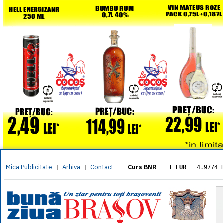
Mica Publicitate
Arhiva
Contact
|
|
Curs BNR
1 EUR
= 4.9774 
1 USD
= 4.3833 
1 GBP
= 5.8304 
1 XAU
= 464.461
1 AED
= 1.1933 
1 AUD
= 2.7957 
1 BGN
= 2.5449 