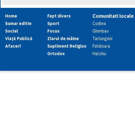
Comunitati locale
Home
Fapt divers
Sumar editie
Sport
Codlea
Social
Focus
Ghimbav
Viață Publică
Ziarul de mâine
Tarlungeni
Afaceri
Supliment Religios
Feldioara
Ortodox
Halchiu