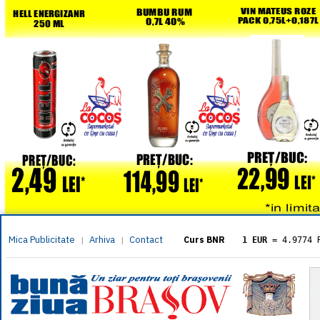
Mica Publicitate
Arhiva
Contact
|
|
Curs BNR
1 EUR
= 4.9774 
1 USD
= 4.3833 
1 GBP
= 5.8304 
1 XAU
= 464.461
1 AED
= 1.1933 
1 AUD
= 2.7957 
1 BGN
= 2.5449 