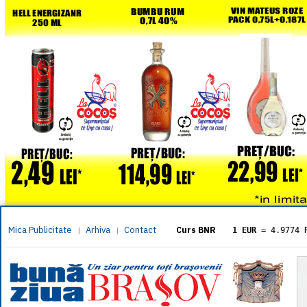
Mica Publicitate
Arhiva
Contact
|
|
Curs BNR
1 EUR
= 4.9774 
1 USD
= 4.3833 
1 GBP
= 5.8304 
1 XAU
= 464.461
1 AED
= 1.1933 
1 AUD
= 2.7957 
1 BGN
= 2.5449 