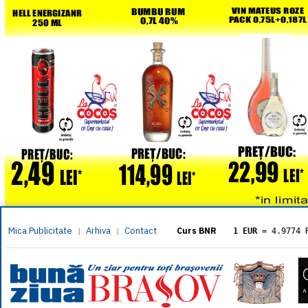
Mica Publicitate
Arhiva
Contact
|
|
Curs BNR
1 EUR
= 4.9774 
1 USD
= 4.3833 
1 GBP
= 5.8304 
1 XAU
= 464.461
1 AED
= 1.1933 
1 AUD
= 2.7957 
1 BGN
= 2.5449 