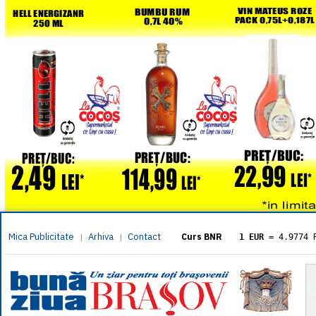
Mica Publicitate
Arhiva
Contact
|
|
Curs BNR
1 EUR
= 4.9774 
1 USD
= 4.3833 
1 GBP
= 5.8304 
1 XAU
= 464.461
1 AED
= 1.1933 
1 AUD
= 2.7957 
1 BGN
= 2.5449 