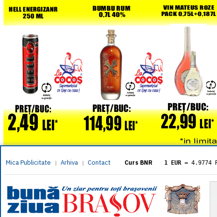
Mica Publicitate
Arhiva
Contact
|
|
Curs BNR
1 EUR
= 4.9774 
1 USD
= 4.3833 
1 GBP
= 5.8304 
1 XAU
= 464.461
1 AED
= 1.1933 
1 AUD
= 2.7957 
1 BGN
= 2.5449 