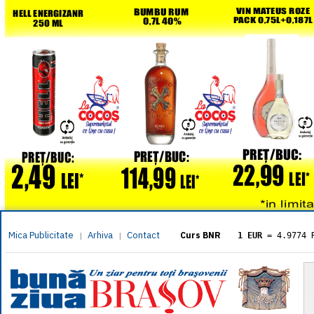
Mica Publicitate
Arhiva
Contact
|
|
Curs BNR
1 EUR
= 4.9774 
1 USD
= 4.3833 
1 GBP
= 5.8304 
1 XAU
= 464.461
1 AED
= 1.1933 
1 AUD
= 2.7957 
1 BGN
= 2.5449 