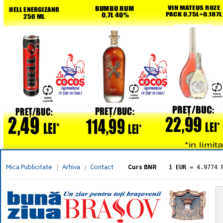
Mica Publicitate
Arhiva
Contact
|
|
Curs BNR
1 EUR
= 4.9774 
1 USD
= 4.3833 
1 GBP
= 5.8304 
1 XAU
= 464.461
1 AED
= 1.1933 
1 AUD
= 2.7957 
1 BGN
= 2.5449 