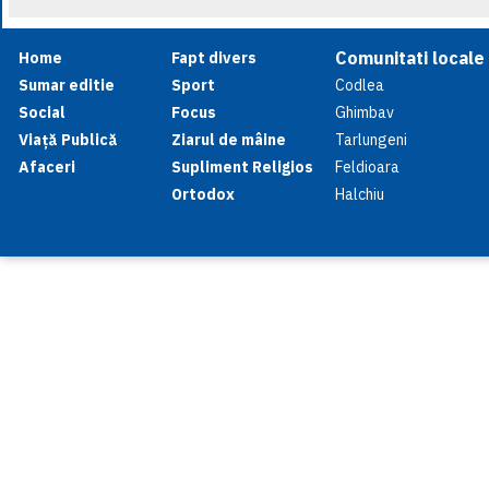
Comunitati locale
Home
Fapt divers
Sumar editie
Sport
Codlea
Social
Focus
Ghimbav
Viață Publică
Ziarul de mâine
Tarlungeni
Afaceri
Supliment Religios
Feldioara
Ortodox
Halchiu