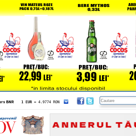
urs BNR
1 EUR
= 4.9774 RON
1 USD
= 4.3833 RON
1 GBP
= 5.8304 RON
1 XAU
= 464.4611 RON
1 AED
= 1.1933 RON
1 AUD
= 2.7957 RON
1 BGN
= 2.5449 RON