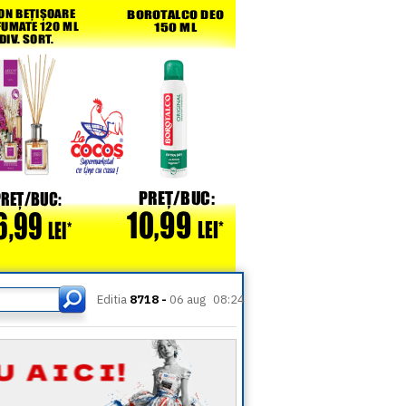
Editia
8718 -
06 aug
08:24