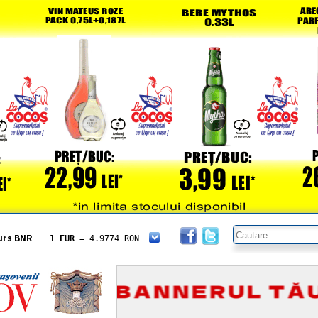
urs BNR
1 EUR
= 4.9774 RON
1 USD
= 4.3833 RON
1 GBP
= 5.8304 RON
1 XAU
= 464.4611 RON
1 AED
= 1.1933 RON
1 AUD
= 2.7957 RON
1 BGN
= 2.5449 RON