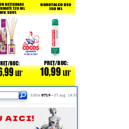
Editia
8719 -
07 aug
14:58