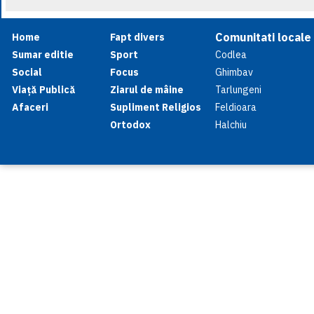
Comunitati locale
Home
Fapt divers
Sumar editie
Sport
Codlea
Social
Focus
Ghimbav
Viață Publică
Ziarul de mâine
Tarlungeni
Afaceri
Supliment Religios
Feldioara
Ortodox
Halchiu