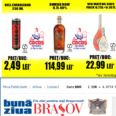
Mica Publicitate
Arhiva
Contact
|
|
Curs BNR
1 EUR
= 4.9774 
1 USD
= 4.3833 
1 GBP
= 5.8304 
1 XAU
= 464.461
1 AED
= 1.1933 
1 AUD
= 2.7957 
1 BGN
= 2.5449 