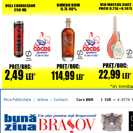
Mica Publicitate
Arhiva
Contact
|
|
Curs BNR
1 EUR
= 4.9774 
1 USD
= 4.3833 
1 GBP
= 5.8304 
1 XAU
= 464.461
1 AED
= 1.1933 
1 AUD
= 2.7957 
1 BGN
= 2.5449 