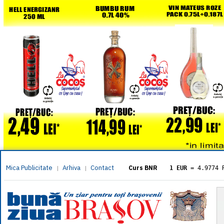
Mica Publicitate
Arhiva
Contact
|
|
Curs BNR
1 EUR
= 4.9774 
1 USD
= 4.3833 
1 GBP
= 5.8304 
1 XAU
= 464.461
1 AED
= 1.1933 
1 AUD
= 2.7957 
1 BGN
= 2.5449 