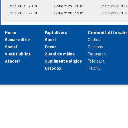
Editia 7134 - 28.01
Editia 7129 - 20.01
Editia 7124 - 13.
Editia 7133 - 27.01
Editia 7128 - 17.01
Editia 7123 - 10.
Comunitati locale
Home
Fapt divers
Sumar editie
Sport
Codlea
Social
Focus
Ghimbav
Viață Publică
Ziarul de mâine
Tarlungeni
Afaceri
Supliment Religios
Feldioara
Ortodox
Halchiu