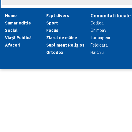
Comunitati locale
Home
Fapt divers
Sumar editie
Sport
Codlea
Social
Focus
Ghimbav
Viață Publică
Ziarul de mâine
Tarlungeni
Afaceri
Supliment Religios
Feldioara
Ortodox
Halchiu