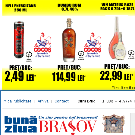
Mica Publicitate
Arhiva
Contact
|
|
Curs BNR
1 EUR
= 4.9774 
1 USD
= 4.3833 
1 GBP
= 5.8304 
1 XAU
= 464.461
1 AED
= 1.1933 
1 AUD
= 2.7957 
1 BGN
= 2.5449 