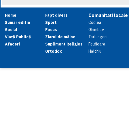
Comunitati locale
Home
Fapt divers
Sumar editie
Sport
Codlea
Social
Focus
Ghimbav
Viață Publică
Ziarul de mâine
Tarlungeni
Afaceri
Supliment Religios
Feldioara
Ortodox
Halchiu