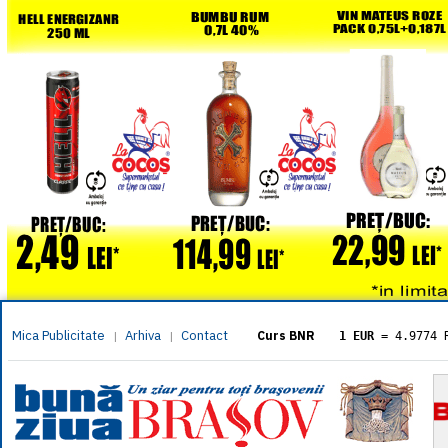
Mica Publicitate
Arhiva
Contact
|
|
Curs BNR
1 EUR
= 4.9774 
1 USD
= 4.3833 
1 GBP
= 5.8304 
1 XAU
= 464.461
1 AED
= 1.1933 
1 AUD
= 2.7957 
1 BGN
= 2.5449 