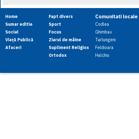
Comunitati locale
Home
Fapt divers
Sumar editie
Sport
Codlea
Social
Focus
Ghimbav
Viață Publică
Ziarul de mâine
Tarlungeni
Afaceri
Supliment Religios
Feldioara
Ortodox
Halchiu