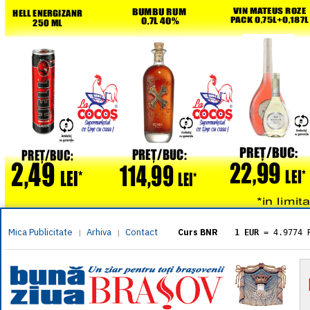
Mica Publicitate
Arhiva
Contact
|
|
Curs BNR
1 EUR
= 4.9774 
1 USD
= 4.3833 
1 GBP
= 5.8304 
1 XAU
= 464.461
1 AED
= 1.1933 
1 AUD
= 2.7957 
1 BGN
= 2.5449 