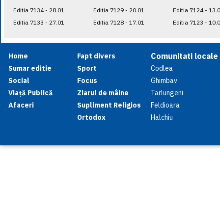
Editia 7134 - 28.01
Editia 7129 - 20.01
Editia 7124 - 13.
Editia 7133 - 27.01
Editia 7128 - 17.01
Editia 7123 - 10.
Comunitati locale
Home
Fapt divers
Sumar editie
Sport
Codlea
Social
Focus
Ghimbav
Viață Publică
Ziarul de mâine
Tarlungeni
Afaceri
Supliment Religios
Feldioara
Ortodox
Halchiu