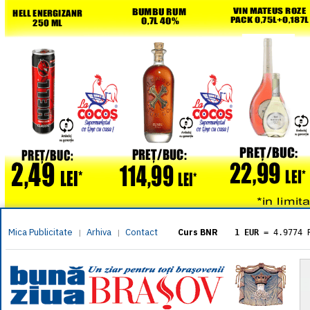
Mica Publicitate
Arhiva
Contact
|
|
Curs BNR
1 EUR
= 4.9774 
1 USD
= 4.3833 
1 GBP
= 5.8304 
1 XAU
= 464.461
1 AED
= 1.1933 
1 AUD
= 2.7957 
1 BGN
= 2.5449 