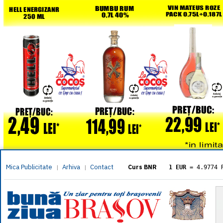
Mica Publicitate
Arhiva
Contact
|
|
Curs BNR
1 EUR
= 4.9774 
1 USD
= 4.3833 
1 GBP
= 5.8304 
1 XAU
= 464.461
1 AED
= 1.1933 
1 AUD
= 2.7957 
1 BGN
= 2.5449 