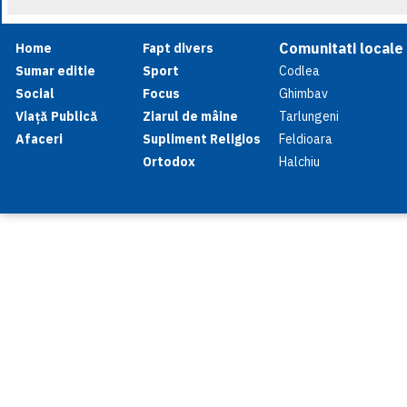
Comunitati locale
Home
Fapt divers
Sumar editie
Sport
Codlea
Social
Focus
Ghimbav
Viață Publică
Ziarul de mâine
Tarlungeni
Afaceri
Supliment Religios
Feldioara
Ortodox
Halchiu