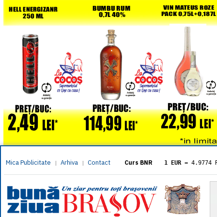
Mica Publicitate
Arhiva
Contact
|
|
Curs BNR
1 EUR
= 4.9774 
1 USD
= 4.3833 
1 GBP
= 5.8304 
1 XAU
= 464.461
1 AED
= 1.1933 
1 AUD
= 2.7957 
1 BGN
= 2.5449 