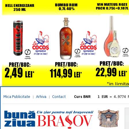
Mica Publicitate
Arhiva
Contact
|
|
Curs BNR
1 EUR
= 4.9774 
1 USD
= 4.3833 
1 GBP
= 5.8304 
1 XAU
= 464.461
1 AED
= 1.1933 
1 AUD
= 2.7957 
1 BGN
= 2.5449 