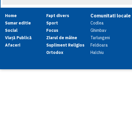
Comunitati locale
Home
Fapt divers
Sumar editie
Sport
Codlea
Social
Focus
Ghimbav
Viață Publică
Ziarul de mâine
Tarlungeni
Afaceri
Supliment Religios
Feldioara
Ortodox
Halchiu