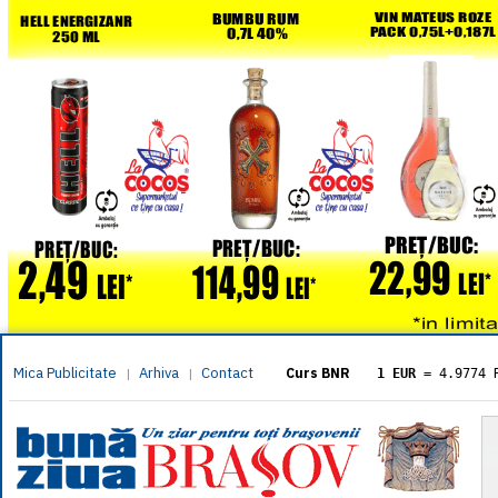
Mica Publicitate
Arhiva
Contact
|
|
Curs BNR
1 EUR
= 4.9774 
1 USD
= 4.3833 
1 GBP
= 5.8304 
1 XAU
= 464.461
1 AED
= 1.1933 
1 AUD
= 2.7957 
1 BGN
= 2.5449 