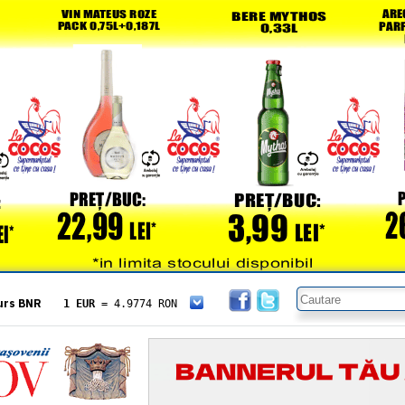
urs BNR
1 EUR
= 4.9774 RON
1 USD
= 4.3833 RON
1 GBP
= 5.8304 RON
1 XAU
= 464.4611 RON
1 AED
= 1.1933 RON
1 AUD
= 2.7957 RON
1 BGN
= 2.5449 RON