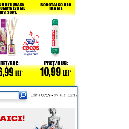
Editia
8719 -
07 aug
12:19