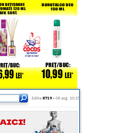
Editia
8719 -
08 aug
10:25