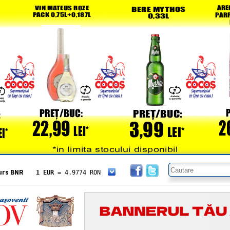
urs BNR
1 EUR
= 4.9774 RON
1 USD
= 4.3833 RON
1 GBP
= 5.8304 RON
1 XAU
= 464.4611 RON
1 AED
= 1.1933 RON
1 AUD
= 2.7957 RON
1 BGN
= 2.5449 RON