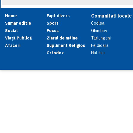
Comunitati locale
Home
Fapt divers
Sumar editie
Sport
Codlea
Social
Focus
Ghimbav
Viață Publică
Ziarul de mâine
Tarlungeni
Afaceri
Supliment Religios
Feldioara
Ortodox
Halchiu