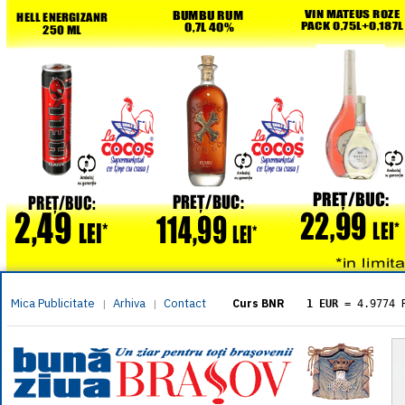
Mica Publicitate
Arhiva
Contact
|
|
Curs BNR
1 EUR
= 4.9774 
1 USD
= 4.3833 
1 GBP
= 5.8304 
1 XAU
= 464.461
1 AED
= 1.1933 
1 AUD
= 2.7957 
1 BGN
= 2.5449 