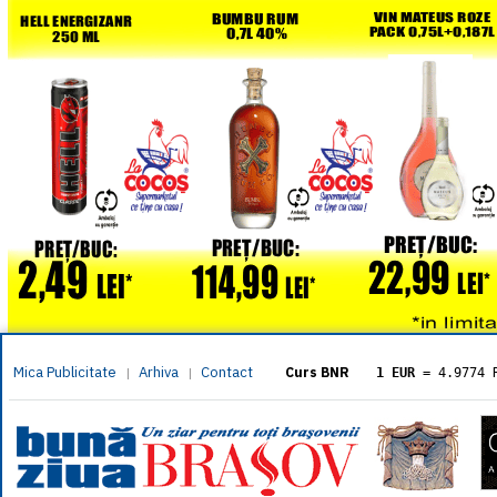
Mica Publicitate
Arhiva
Contact
|
|
Curs BNR
1 EUR
= 4.9774 
1 USD
= 4.3833 
1 GBP
= 5.8304 
1 XAU
= 464.461
1 AED
= 1.1933 
1 AUD
= 2.7957 
1 BGN
= 2.5449 