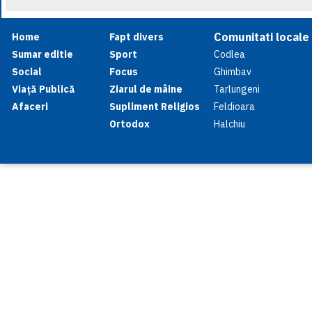
Comunitati locale
Home
Fapt divers
Sumar editie
Sport
Codlea
Social
Focus
Ghimbav
Viață Publică
Ziarul de mâine
Tarlungeni
Afaceri
Supliment Religios
Feldioara
Ortodox
Halchiu