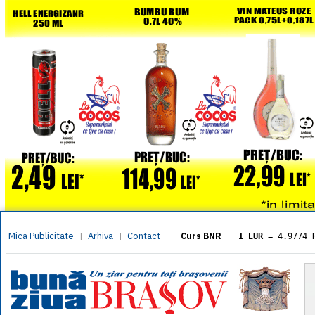
Mica Publicitate
Arhiva
Contact
|
|
Curs BNR
1 EUR
= 4.9774 
1 USD
= 4.3833 
1 GBP
= 5.8304 
1 XAU
= 464.461
1 AED
= 1.1933 
1 AUD
= 2.7957 
1 BGN
= 2.5449 