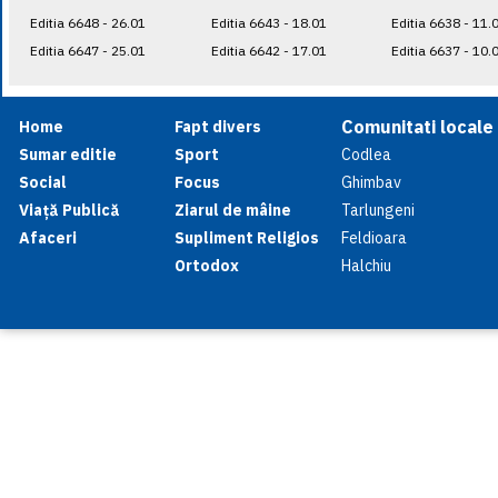
Editia 6648 - 26.01
Editia 6643 - 18.01
Editia 6638 - 11.
Editia 6647 - 25.01
Editia 6642 - 17.01
Editia 6637 - 10.
Comunitati locale
Home
Fapt divers
Sumar editie
Sport
Codlea
Social
Focus
Ghimbav
Viață Publică
Ziarul de mâine
Tarlungeni
Afaceri
Supliment Religios
Feldioara
Ortodox
Halchiu