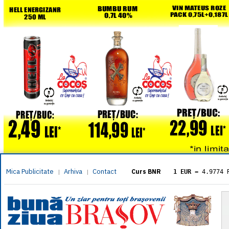
Mica Publicitate
Arhiva
Contact
|
|
Curs BNR
1 EUR
= 4.9774 
1 USD
= 4.3833 
1 GBP
= 5.8304 
1 XAU
= 464.461
1 AED
= 1.1933 
1 AUD
= 2.7957 
1 BGN
= 2.5449 