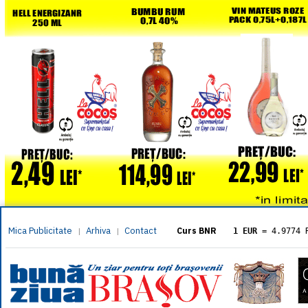
Mica Publicitate
Arhiva
Contact
|
|
Curs BNR
1 EUR
= 4.9774 
1 USD
= 4.3833 
1 GBP
= 5.8304 
1 XAU
= 464.461
1 AED
= 1.1933 
1 AUD
= 2.7957 
1 BGN
= 2.5449 