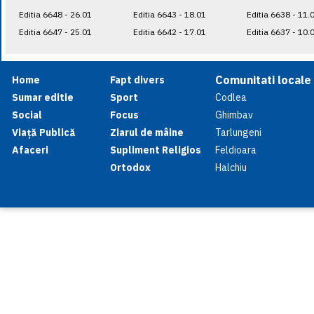
Editia 6648 - 26.01
Editia 6643 - 18.01
Editia 6638 - 11.
Editia 6647 - 25.01
Editia 6642 - 17.01
Editia 6637 - 10.
Comunitati locale
Home
Fapt divers
Sumar editie
Sport
Codlea
Social
Focus
Ghimbav
Viață Publică
Ziarul de mâine
Tarlungeni
Afaceri
Supliment Religios
Feldioara
Ortodox
Halchiu