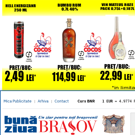
Mica Publicitate
Arhiva
Contact
|
|
Curs BNR
1 EUR
= 4.9774 
1 USD
= 4.3833 
1 GBP
= 5.8304 
1 XAU
= 464.461
1 AED
= 1.1933 
1 AUD
= 2.7957 
1 BGN
= 2.5449 