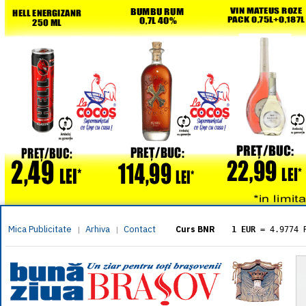
Mica Publicitate
Arhiva
Contact
|
|
Curs BNR
1 EUR
= 4.9774 
1 USD
= 4.3833 
1 GBP
= 5.8304 
1 XAU
= 464.461
1 AED
= 1.1933 
1 AUD
= 2.7957 
1 BGN
= 2.5449 