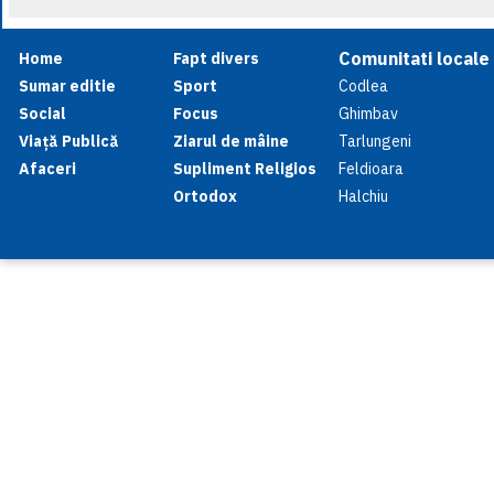
Comunitati locale
Home
Fapt divers
Sumar editie
Sport
Codlea
Social
Focus
Ghimbav
Viață Publică
Ziarul de mâine
Tarlungeni
Afaceri
Supliment Religios
Feldioara
Ortodox
Halchiu