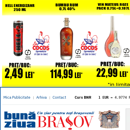
Mica Publicitate
Arhiva
Contact
|
|
Curs BNR
1 EUR
= 4.9774 
1 USD
= 4.3833 
1 GBP
= 5.8304 
1 XAU
= 464.461
1 AED
= 1.1933 
1 AUD
= 2.7957 
1 BGN
= 2.5449 