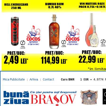
Mica Publicitate
Arhiva
Contact
|
|
Curs BNR
1 EUR
= 4.9774 
1 USD
= 4.3833 
1 GBP
= 5.8304 
1 XAU
= 464.461
1 AED
= 1.1933 
1 AUD
= 2.7957 
1 BGN
= 2.5449 