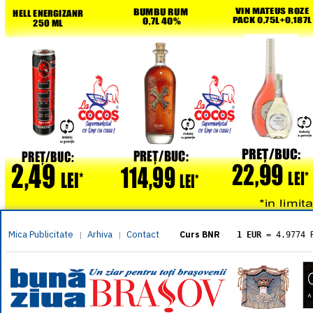
Mica Publicitate
Arhiva
Contact
|
|
Curs BNR
1 EUR
= 4.9774 
1 USD
= 4.3833 
1 GBP
= 5.8304 
1 XAU
= 464.461
1 AED
= 1.1933 
1 AUD
= 2.7957 
1 BGN
= 2.5449 