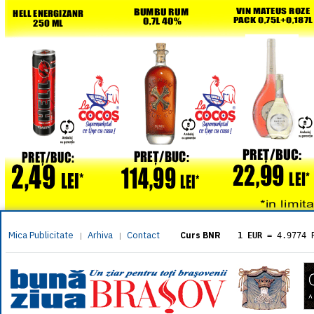
Mica Publicitate
Arhiva
Contact
|
|
Curs BNR
1 EUR
= 4.9774 
1 USD
= 4.3833 
1 GBP
= 5.8304 
1 XAU
= 464.461
1 AED
= 1.1933 
1 AUD
= 2.7957 
1 BGN
= 2.5449 