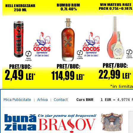
Mica Publicitate
Arhiva
Contact
|
|
Curs BNR
1 EUR
= 4.9774 
1 USD
= 4.3833 
1 GBP
= 5.8304 
1 XAU
= 464.461
1 AED
= 1.1933 
1 AUD
= 2.7957 
1 BGN
= 2.5449 