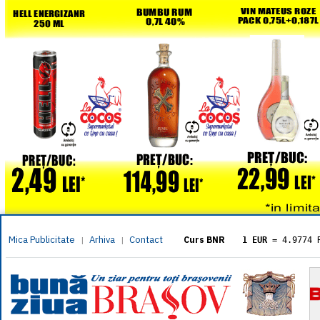
Mica Publicitate
Arhiva
Contact
|
|
Curs BNR
1 EUR
= 4.9774 
1 USD
= 4.3833 
1 GBP
= 5.8304 
1 XAU
= 464.461
1 AED
= 1.1933 
1 AUD
= 2.7957 
1 BGN
= 2.5449 