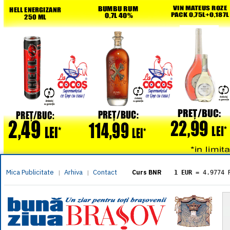
Mica Publicitate
Arhiva
Contact
|
|
Curs BNR
1 EUR
= 4.9774 
1 USD
= 4.3833 
1 GBP
= 5.8304 
1 XAU
= 464.461
1 AED
= 1.1933 
1 AUD
= 2.7957 
1 BGN
= 2.5449 