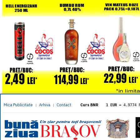
Mica Publicitate
Arhiva
Contact
|
|
Curs BNR
1 EUR
= 4.9774 
1 USD
= 4.3833 
1 GBP
= 5.8304 
1 XAU
= 464.461
1 AED
= 1.1933 
1 AUD
= 2.7957 
1 BGN
= 2.5449 