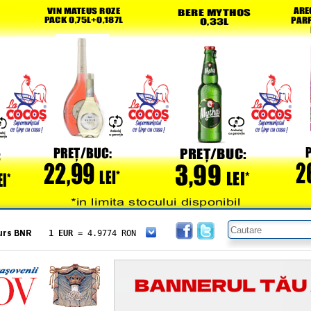
urs BNR
1 EUR
= 4.9774 RON
1 USD
= 4.3833 RON
1 GBP
= 5.8304 RON
1 XAU
= 464.4611 RON
1 AED
= 1.1933 RON
1 AUD
= 2.7957 RON
1 BGN
= 2.5449 RON