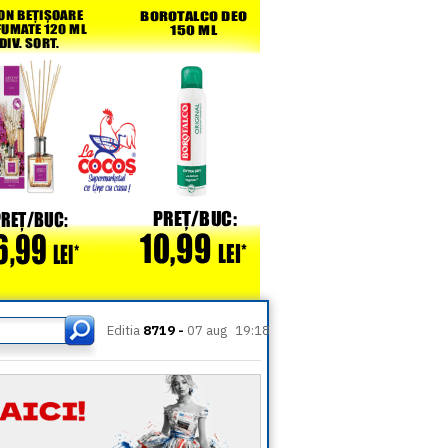
Editia
8719 -
07 aug
19:18