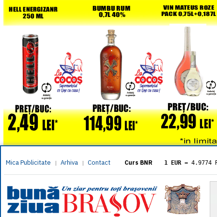
Mica Publicitate
Arhiva
Contact
|
|
Curs BNR
1 EUR
= 4.9774 
1 USD
= 4.3833 
1 GBP
= 5.8304 
1 XAU
= 464.461
1 AED
= 1.1933 
1 AUD
= 2.7957 
1 BGN
= 2.5449 