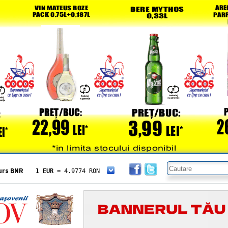
urs BNR
1 EUR
= 4.9774 RON
1 USD
= 4.3833 RON
1 GBP
= 5.8304 RON
1 XAU
= 464.4611 RON
1 AED
= 1.1933 RON
1 AUD
= 2.7957 RON
1 BGN
= 2.5449 RON