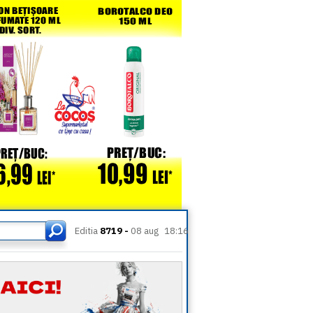
Editia
8719 -
08 aug
18:16